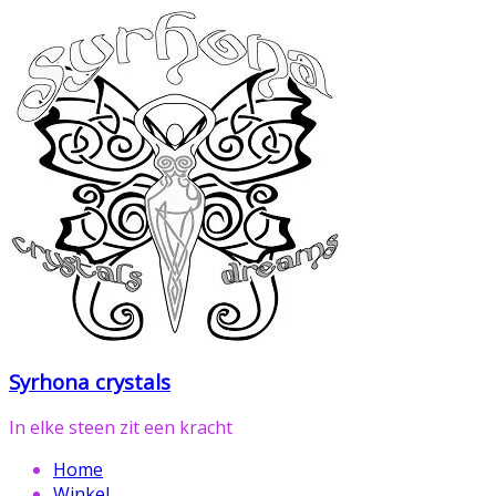
Ga
naar
de
inhoud
Syrhona crystals
In elke steen zit een kracht
Home
Winkel