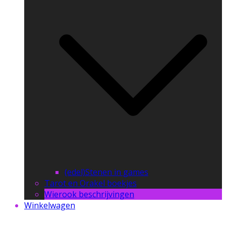
(edel)Stenen in games
Tarot en Orakel boekjes
Wierook beschrijvingen
Winkelwagen