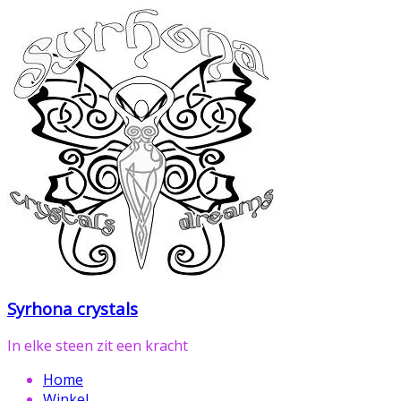
Ga
naar
de
inhoud
Syrhona crystals
In elke steen zit een kracht
Home
Winkel