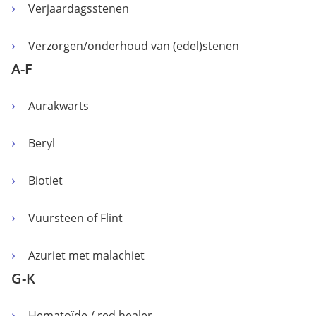
Verjaardagsstenen
Verzorgen/onderhoud van (edel)stenen
A-F
Aurakwarts
Beryl
Biotiet
Vuursteen of Flint
Azuriet met malachiet
G-K
Hematoïde / red healer