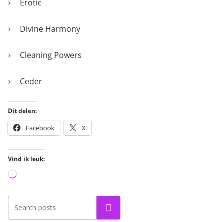
Erotic
Divine Harmony
Cleaning Powers
Ceder
Dit delen:
Facebook
X
Vind ik leuk:
Aan
het
laden...
Zoeken