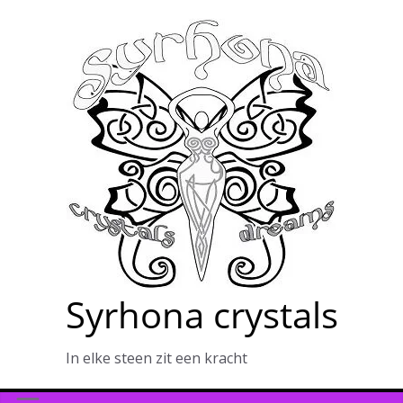
Ga
naar
de
inhoud
Syrhona crystals
In elke steen zit een kracht