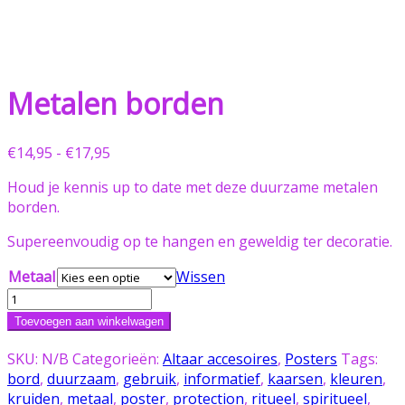
Metalen borden
Prijsklasse:
€
14,95
-
€
17,95
€14,95
Houd je kennis up to date met deze duurzame metalen
tot
borden.
€17,95
Supereenvoudig op te hangen en geweldig ter decoratie.
Metaal
Wissen
Metalen
borden
Toevoegen aan winkelwagen
aantal
SKU:
N/B
Categorieën:
Altaar accesoires
,
Posters
Tags:
bord
,
duurzaam
,
gebruik
,
informatief
,
kaarsen
,
kleuren
,
kruiden
,
metaal
,
poster
,
protection
,
ritueel
,
spiritueel
,