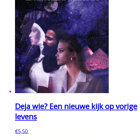
Deja wie? Een nieuwe kijk op vorige
levens
€
5,50
Toevoegen aan winkelwagen