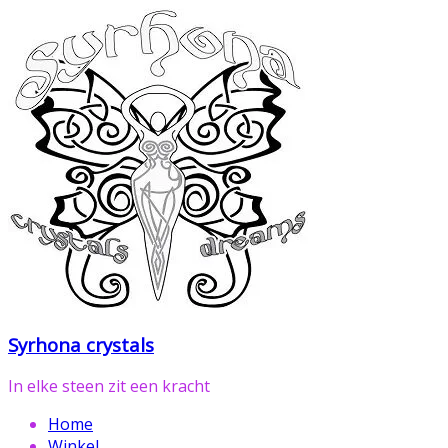
Ga
naar
de
inhoud
Syrhona crystals
In elke steen zit een kracht
Home
Winkel