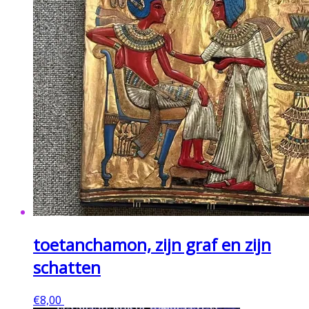
toetanchamon, zijn graf en zijn
schatten
€
8,00
Toevoegen aan winkelwagen