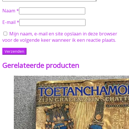
Naam
*
E-mail
*
Mijn naam, e-mail en site opslaan in deze browser
voor de volgende keer wanneer ik een reactie plaats.
Gerelateerde producten