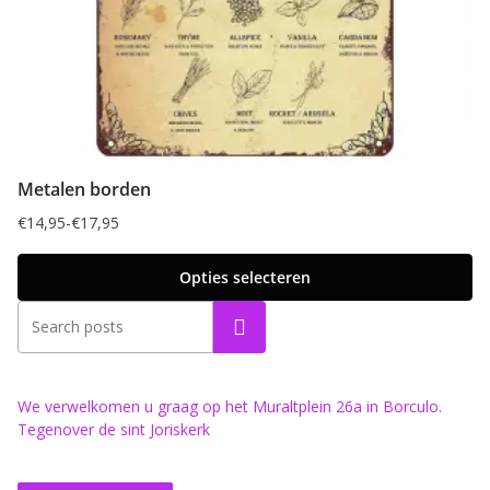
Metalen borden
€
14,95
-
€
17,95
Prijsklasse:
€14,95
Opties selecteren
tot
Dit
€17,95
Zoeken
product
heeft
meerdere
We verwelkomen u graag op het Muraltplein 26a in Borculo.
Tegenover de sint Joriskerk
variaties.
Deze