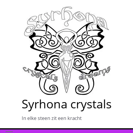
Ga
naar
de
inhoud
Syrhona crystals
In elke steen zit een kracht