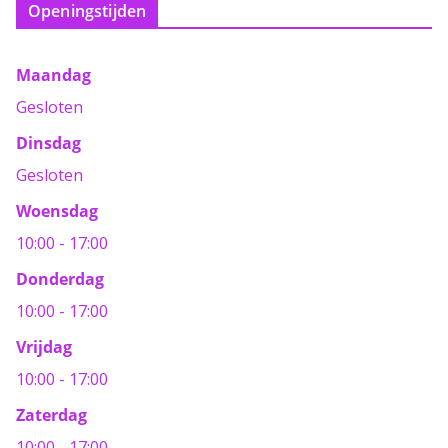
optie
Openingstijden
kan
gekozen
Maandag
worden
Gesloten
op
Dinsdag
de
Gesloten
productpagina
Woensdag
10:00 - 17:00
Donderdag
10:00 - 17:00
Vrijdag
10:00 - 17:00
Zaterdag
10:00 - 17:00