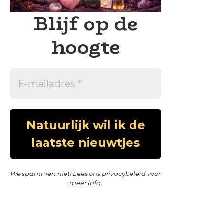
Blijf op de
hoogte
We spammen niet! Lees ons
privacybeleid
voor
meer info.