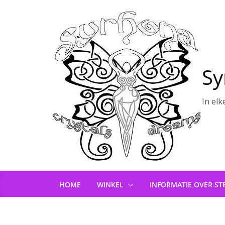
Ga
naar
de
inhoud
Sy
In elk
HOME
WINKEL
INFORMATIE OVER ST