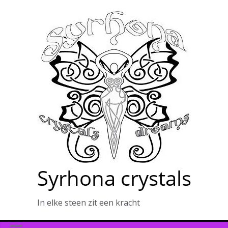
Ga
naar
de
inhoud
Syrhona crystals
In elke steen zit een kracht