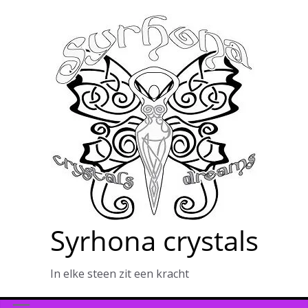
Ga
naar
de
inhoud
Syrhona crystals
In elke steen zit een kracht