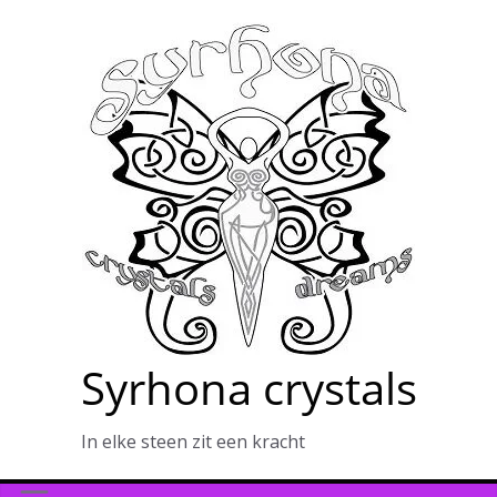
Ga
naar
de
inhoud
Syrhona crystals
In elke steen zit een kracht