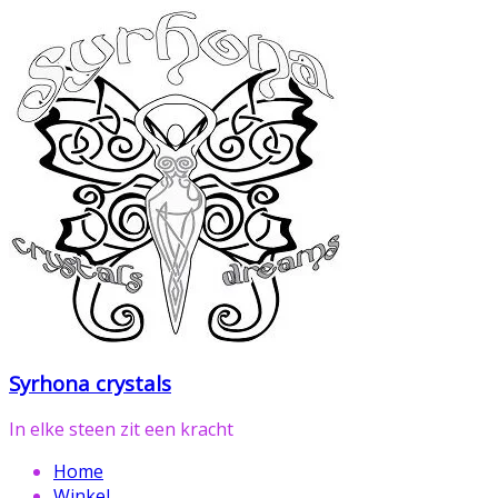
Ga
naar
de
inhoud
Syrhona crystals
In elke steen zit een kracht
Home
Winkel