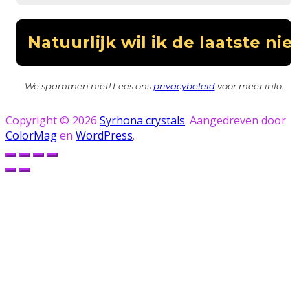
We spammen niet! Lees ons
privacybeleid
voor meer info.
Copyright © 2026
Syrhona crystals
. Aangedreven door
ColorMag
en
WordPress
.