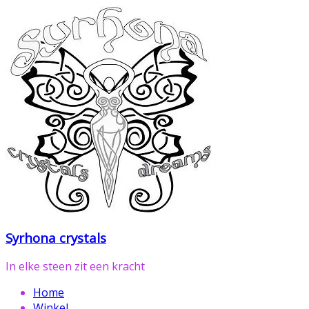
Ga
naar
de
inhoud
Syrhona crystals
In elke steen zit een kracht
Home
Winkel