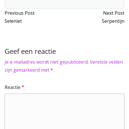
Bericht
Previous
N
Previous Post
Next Post
post:
po
Seleniet
Serpentijn
navigatie
Geef een reactie
Je e-mailadres wordt niet gepubliceerd.
Vereiste velden
zijn gemarkeerd met
*
Reactie
*