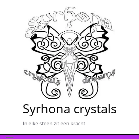
Ga
naar
de
inhoud
Syrhona crystals
In elke steen zit een kracht