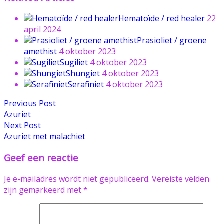
Hematoïde / red healer
22
april 2024
Prasioliet / groene
amethist
4 oktober 2023
Sugiliet
4 oktober 2023
Shungiet
4 oktober 2023
Serafiniet
4 oktober 2023
Bericht
Previous
Previous Post
post:
Azuriet
navigatie
Next
Next Post
post:
Azuriet met malachiet
Geef een reactie
Je e-mailadres wordt niet gepubliceerd.
Vereiste velden
zijn gemarkeerd met
*