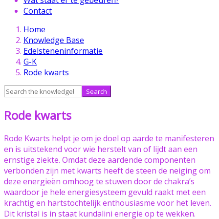
Contact
Skip
Home
to
Knowledge Base
content
Edelsteneninformatie
G-K
Rode kwarts
Search
for:
Rode kwarts
Rode Kwarts helpt je om je doel op aarde te manifesteren
en is uitstekend voor wie herstelt van of lijdt aan een
ernstige ziekte. Omdat deze aardende componenten
verbonden zijn met kwarts heeft de steen de neiging om
deze energieën omhoog te stuwen door de chakra’s
waardoor je hele energiesysteem gevuld raakt met een
krachtig en hartstochtelijk enthousiasme voor het leven.
Dit kristal is in staat kundalini energie op te wekken.