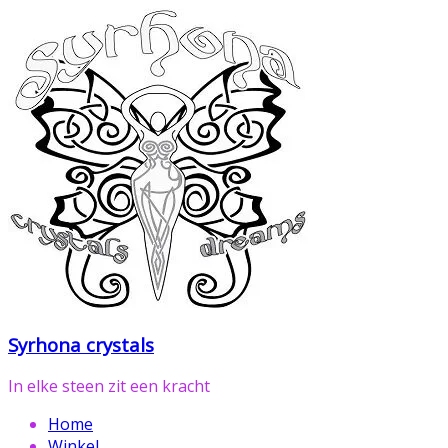
Ga
naar
de
inhoud
Syrhona crystals
In elke steen zit een kracht
Home
Winkel