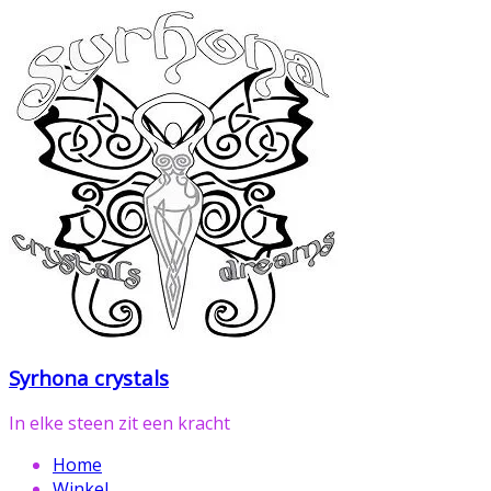
Ga
naar
de
inhoud
Syrhona crystals
In elke steen zit een kracht
Home
Winkel