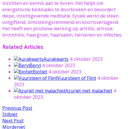
inzichten en kennis aan te boren. Het helpt om
energetische blokkades te doorbreken en bevordert
diepe, inzichtgevende meditatie. Fysiek werkt de steen
ontgiftend, ontstekingsremmend en koortsverlagend.
Het heeft een positieve werking op artritis, artrose,
bronchitis, haargroei, haarvaten, hersenen en infecties.
Related Articles
Aurakwarts
4 oktober 2023
Beryl
4 oktober 2023
Biotiet
4 oktober 2023
Vuursteen of Flint
4 oktober
2023
Azuriet met malachiet
4
oktober 2023
Bericht
Previous
Previous Post
post:
Stilbiet
navigatie
Next
Next Post
post:
Mordeniet