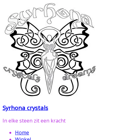
Ga
naar
de
inhoud
Syrhona crystals
In elke steen zit een kracht
Home
Winkel