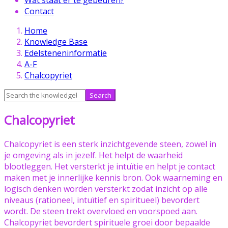
Contact
Skip
Home
to
Knowledge Base
content
Edelsteneninformatie
A-F
Chalcopyriet
Search
for:
Chalcopyriet
Chalcopyriet is een sterk inzichtgevende steen, zowel in
je omgeving als in jezelf. Het helpt de waarheid
blootleggen. Het versterkt je intuïtie en helpt je contact
maken met je innerlijke kennis bron. Ook waarneming en
logisch denken worden versterkt zodat inzicht op alle
niveaus (rationeel, intuïtief en spiritueel) bevordert
wordt. De steen trekt overvloed en voorspoed aan.
Chalcopyriet bevordert spirituele groei door bepaalde