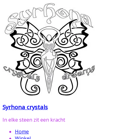
Ga
naar
de
inhoud
Syrhona crystals
In elke steen zit een kracht
Home
Winkel