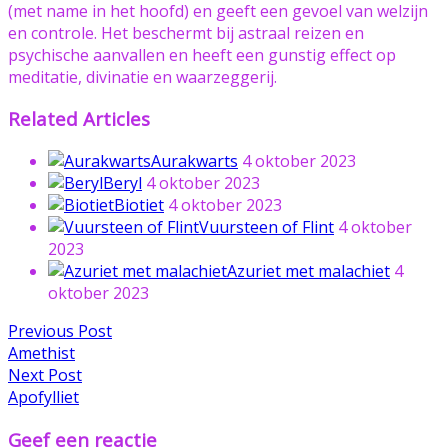
(met name in het hoofd) en geeft een gevoel van welzijn
en controle. Het beschermt bij astraal reizen en
psychische aanvallen en heeft een gunstig effect op
meditatie, divinatie en waarzeggerij.
Related Articles
Aurakwarts
4 oktober 2023
Beryl
4 oktober 2023
Biotiet
4 oktober 2023
Vuursteen of Flint
4 oktober
2023
Azuriet met malachiet
4
oktober 2023
Bericht
Previous
Previous Post
post:
Amethist
navigatie
Next
Next Post
post:
Apofylliet
Geef een reactie