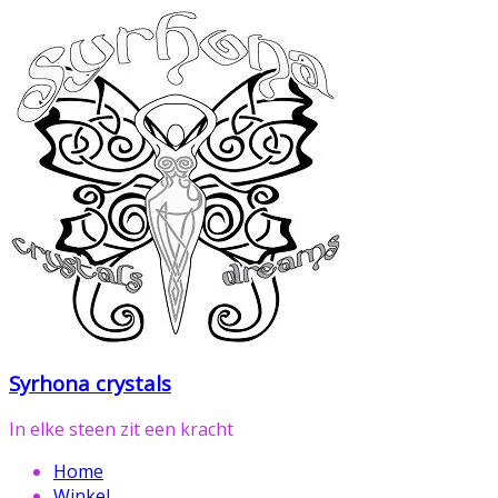
Ga
naar
de
inhoud
Syrhona crystals
In elke steen zit een kracht
Home
Winkel