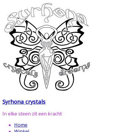
Ga
naar
de
inhoud
Syrhona crystals
In elke steen zit een kracht
Home
Winkel