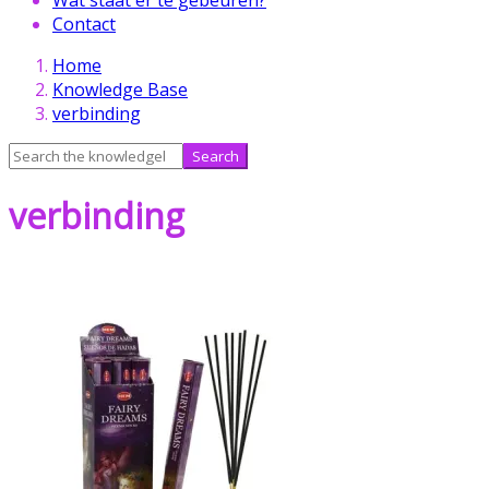
Contact
Skip
Home
to
Knowledge Base
content
verbinding
Search
for:
verbinding