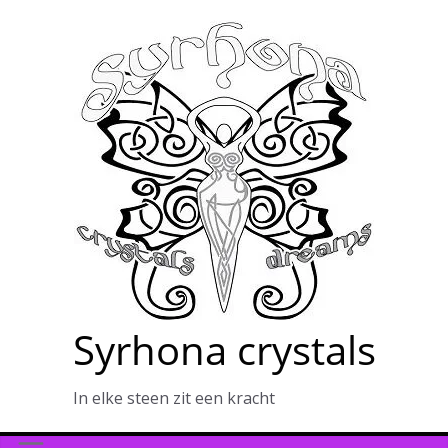
Ga
naar
de
inhoud
Syrhona crystals
In elke steen zit een kracht