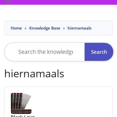
Skip
Home
Knowledge Base
hiernamaals
to
content
Search
for:
hiernamaals