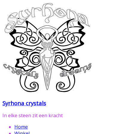
Ga
naar
de
inhoud
Syrhona crystals
In elke steen zit een kracht
Home
Winkel