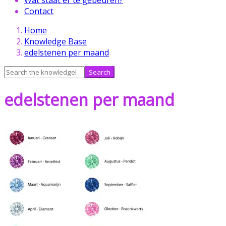
Contact
Skip
Home
to
Knowledge Base
content
edelstenen per maand
Search
for:
edelstenen per maand