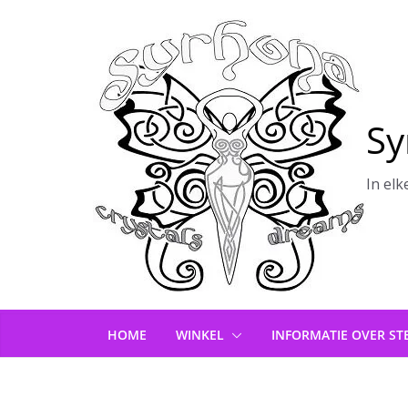
Ga
naar
de
inhoud
Sy
In elk
HOME
WINKEL
INFORMATIE OVER ST