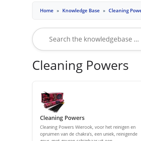
Skip
Home
Knowledge Base
Cleaning Pow
to
content
Search
for:
Cleaning Powers
Cleaning Powers
Cleaning Powers Wierook, voor het reinigen en
opruimen van de chakra’s, een uniek, reinigende
geur, met geuren schijnbaar uit een