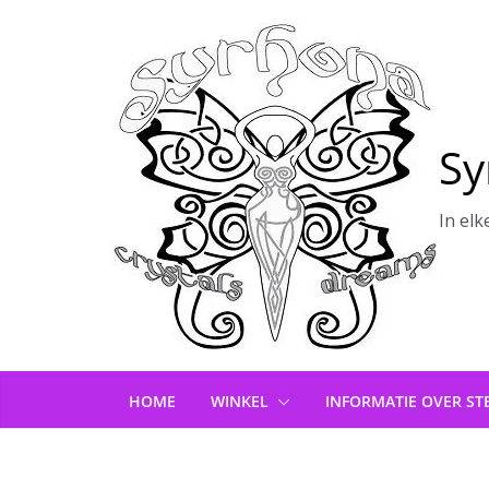
Ga
naar
de
inhoud
Sy
In elk
HOME
WINKEL
INFORMATIE OVER ST