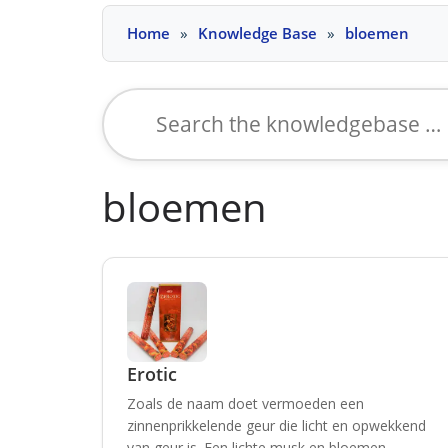
Skip
Home
Knowledge Base
bloemen
to
content
Search
for:
bloemen
Erotic
Zoals de naam doet vermoeden een
zinnenprikkelende geur die licht en opwekkend
van geur is. Een lichte musk en bloemen