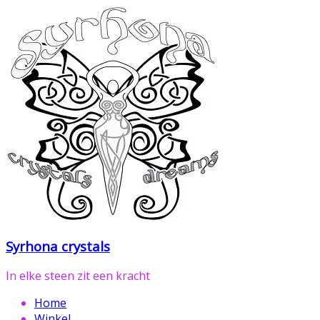
Ga
naar
de
inhoud
Syrhona crystals
In elke steen zit een kracht
Home
Winkel