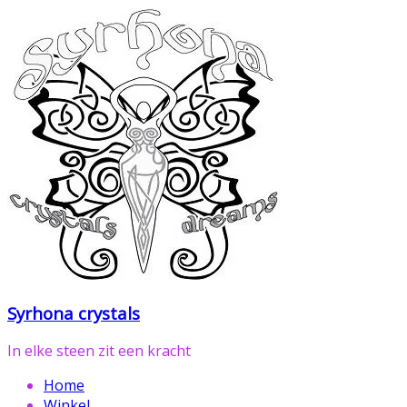
Ga
naar
de
inhoud
Syrhona crystals
In elke steen zit een kracht
Home
Winkel