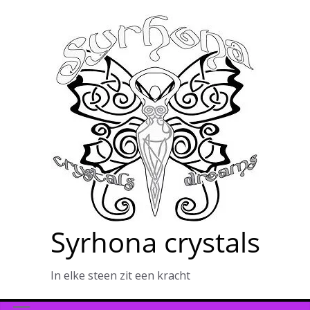
Ga
naar
de
inhoud
Syrhona crystals
In elke steen zit een kracht