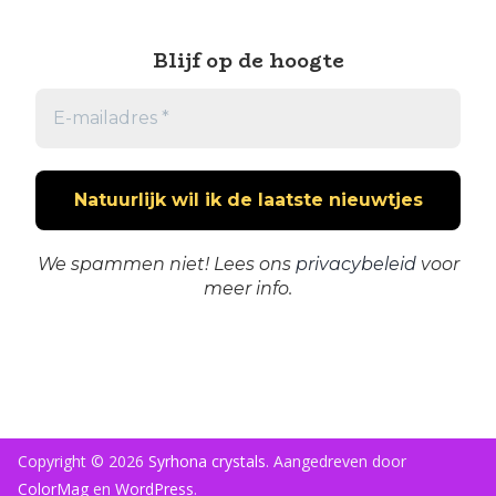
Blijf op de hoogte
We spammen niet! Lees ons
privacybeleid
voor
meer info.
Copyright © 2026
Syrhona crystals
. Aangedreven door
ColorMag
en
WordPress
.