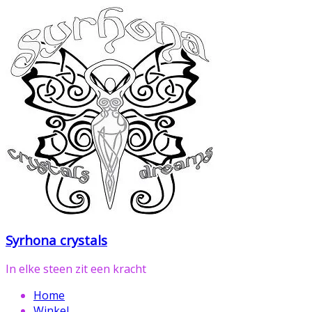
Ga
naar
de
inhoud
Syrhona crystals
In elke steen zit een kracht
Home
Winkel