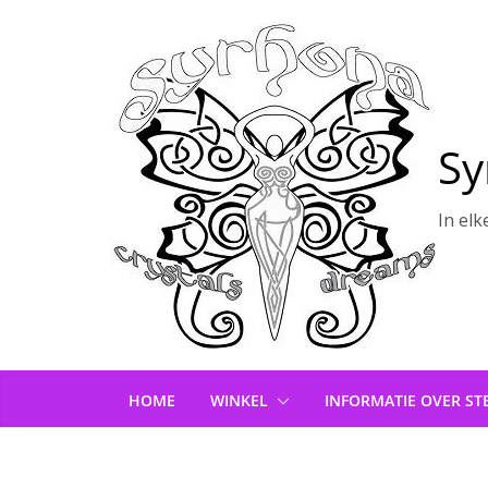
Ga
naar
de
inhoud
Sy
In elk
HOME
WINKEL
INFORMATIE OVER ST