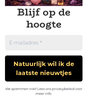
Blijf op de
hoogte
We spammen niet! Lees ons
privacybeleid
voor
meer info.