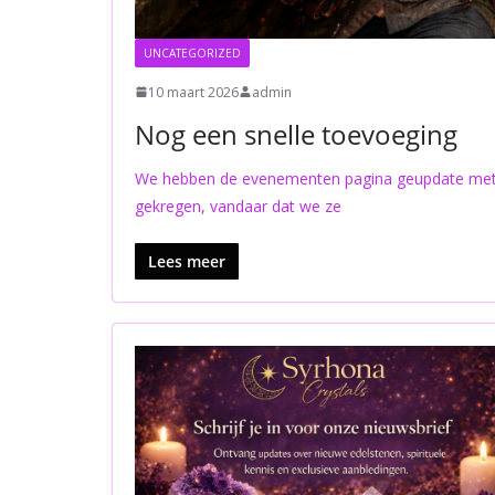
UNCATEGORIZED
10 maart 2026
admin
Nog een snelle toevoeging
We hebben de evenementen pagina geupdate met 
gekregen, vandaar dat we ze
Lees meer