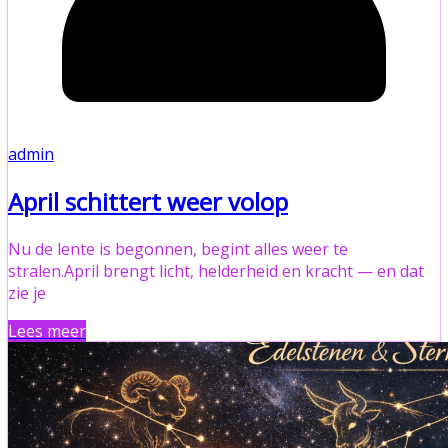
admin
April schittert weer volop
Nu de lente is begonnen, begint alles weer te
stralen.April brengt licht, helderheid en kracht — en dat
zie je
Lees meer