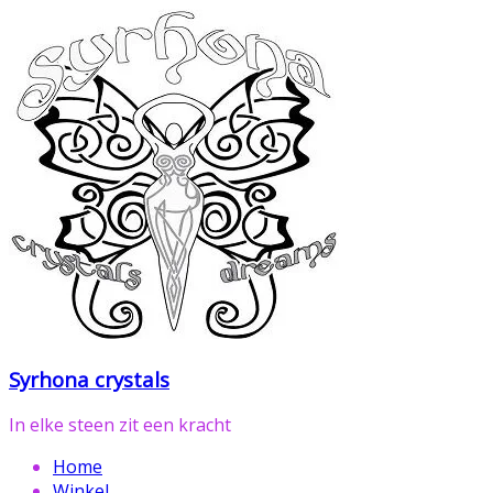
Ga
naar
de
inhoud
Syrhona crystals
In elke steen zit een kracht
Home
Winkel