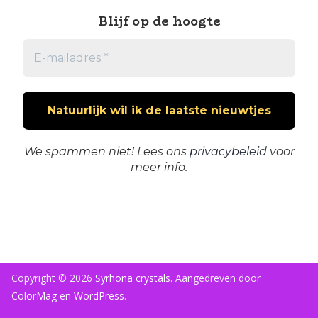
Blijf op de hoogte
We spammen niet! Lees ons
privacybeleid
voor
meer info.
Copyright © 2026
Syrhona crystals
. Aangedreven door
ColorMag
en
WordPress
.