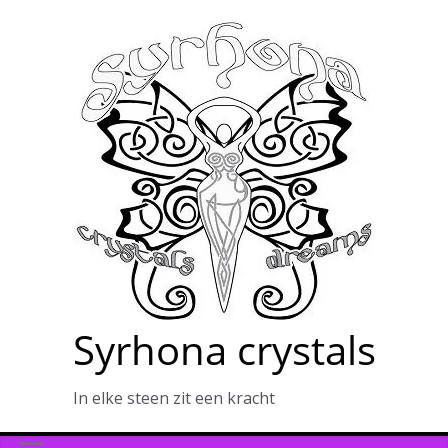
Ga
naar
de
inhoud
Syrhona crystals
In elke steen zit een kracht