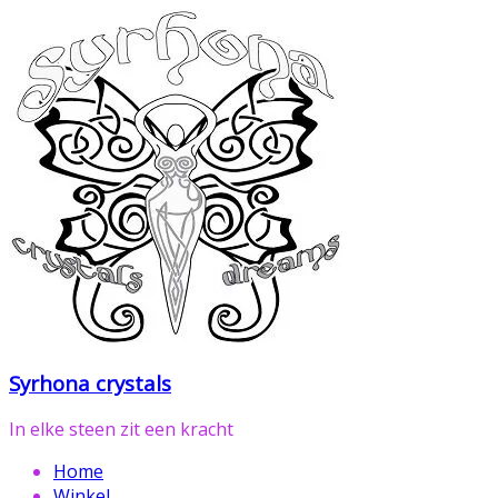
Ga
naar
de
inhoud
Syrhona crystals
In elke steen zit een kracht
Home
Winkel