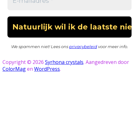
We spammen niet! Lees ons
privacybeleid
voor meer info.
Copyright © 2026
Syrhona crystals
. Aangedreven door
ColorMag
en
WordPress
.