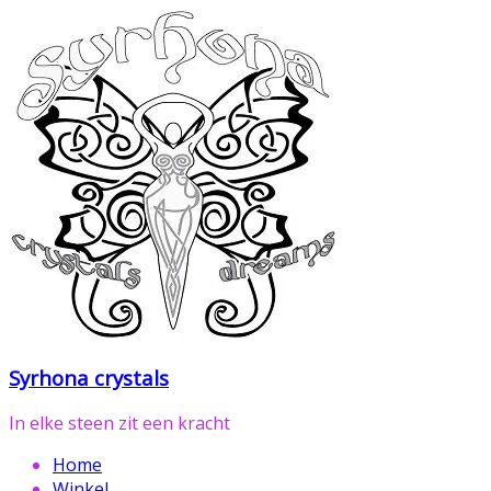
Ga
naar
de
inhoud
Syrhona crystals
In elke steen zit een kracht
Home
Winkel