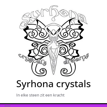
Ga
naar
de
inhoud
Syrhona crystals
In elke steen zit een kracht