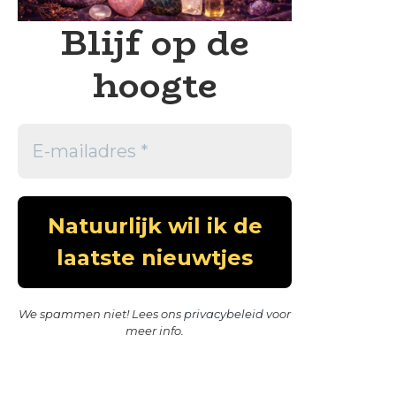
Blijf op de
hoogte
We spammen niet! Lees ons
privacybeleid
voor
meer info.