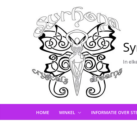
Ga
naar
de
inhoud
Sy
In elk
HOME
WINKEL
INFORMATIE OVER ST