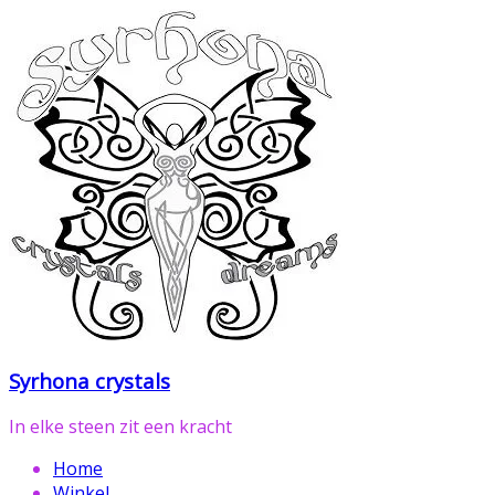
Ga
naar
de
inhoud
Syrhona crystals
In elke steen zit een kracht
Home
Winkel