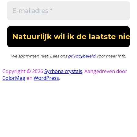
We spammen niet! Lees ons
privacybeleid
voor meer info.
Copyright © 2026
Syrhona crystals
. Aangedreven door
ColorMag
en
WordPress
.