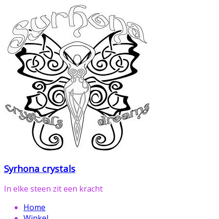
Ga
naar
de
inhoud
Syrhona crystals
In elke steen zit een kracht
Home
Winkel