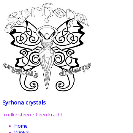
Ga
naar
de
inhoud
Syrhona crystals
In elke steen zit een kracht
Home
Winkel