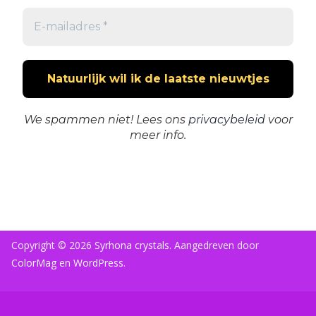
We spammen niet! Lees ons
privacybeleid
voor
meer info.
Copyright © 2026
Syrhona crystals
. Aangedreven door
ColorMag
en
WordPress
.