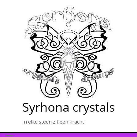
Ga
naar
de
inhoud
Syrhona crystals
In elke steen zit een kracht