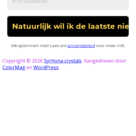
We spammen niet! Lees ons
privacybeleid
voor meer info.
Copyright © 2026
Syrhona crystals
. Aangedreven door
ColorMag
en
WordPress
.