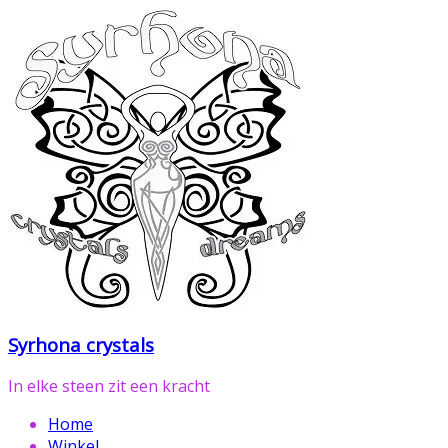
Ga
naar
de
inhoud
Syrhona crystals
In elke steen zit een kracht
Home
Winkel