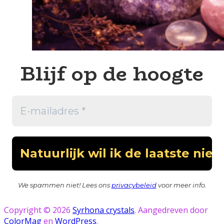
Blijf op de hoogte
We spammen niet! Lees ons
privacybeleid
voor meer info.
Copyright © 2026
Syrhona crystals
. Aangedreven door
ColorMag
en
WordPress
.