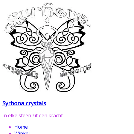
Ga
naar
de
inhoud
Syrhona crystals
In elke steen zit een kracht
Home
Winkel