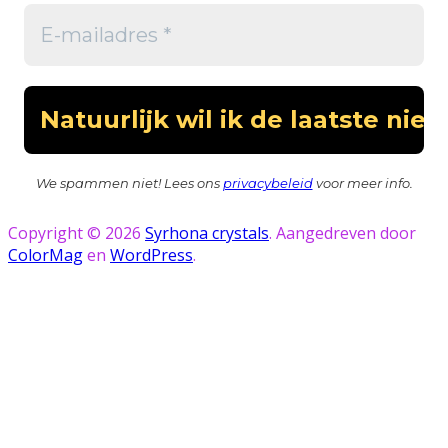
We spammen niet! Lees ons
privacybeleid
voor meer info.
Copyright © 2026
Syrhona crystals
. Aangedreven door
ColorMag
en
WordPress
.