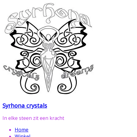
Ga
naar
de
inhoud
Syrhona crystals
In elke steen zit een kracht
Home
Winkel