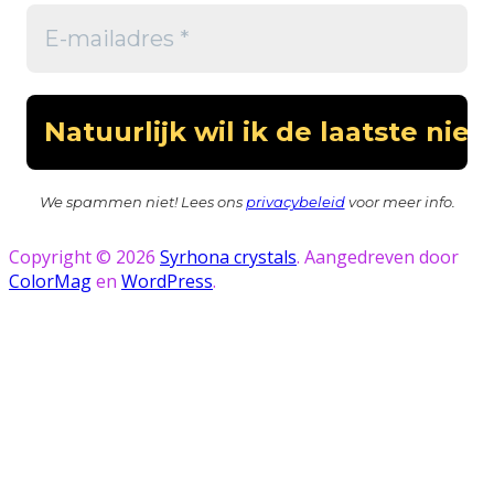
We spammen niet! Lees ons
privacybeleid
voor meer info.
Copyright © 2026
Syrhona crystals
. Aangedreven door
ColorMag
en
WordPress
.