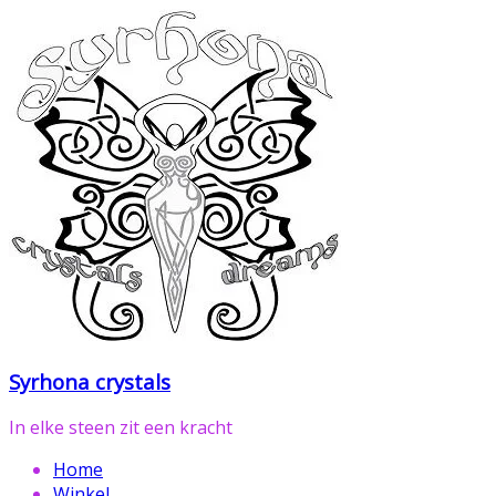
Ga
naar
de
inhoud
Syrhona crystals
In elke steen zit een kracht
Home
Winkel