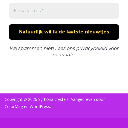
We spammen niet! Lees ons
privacybeleid
voor
meer info.
Copyright © 2026
Syrhona crystals
. Aangedreven door
ColorMag
en
WordPress
.