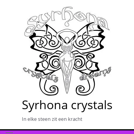
Ga
naar
de
inhoud
Syrhona crystals
In elke steen zit een kracht