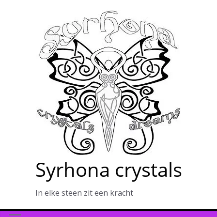
Ga
naar
de
inhoud
Syrhona crystals
In elke steen zit een kracht