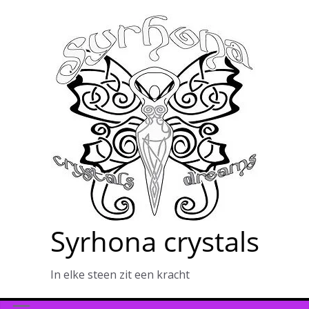
Ga
naar
de
inhoud
Syrhona crystals
In elke steen zit een kracht