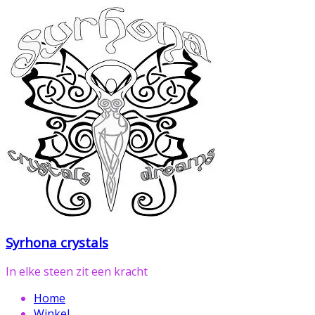
Ga
naar
de
inhoud
Syrhona crystals
In elke steen zit een kracht
Home
Winkel