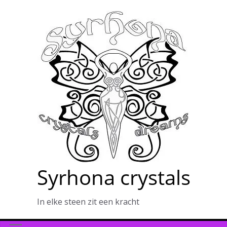
Ga
naar
de
inhoud
Syrhona crystals
In elke steen zit een kracht