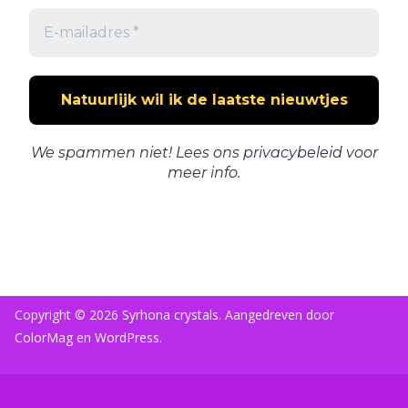
We spammen niet! Lees ons
privacybeleid
voor
meer info.
Copyright © 2026
Syrhona crystals
. Aangedreven door
ColorMag
en
WordPress
.