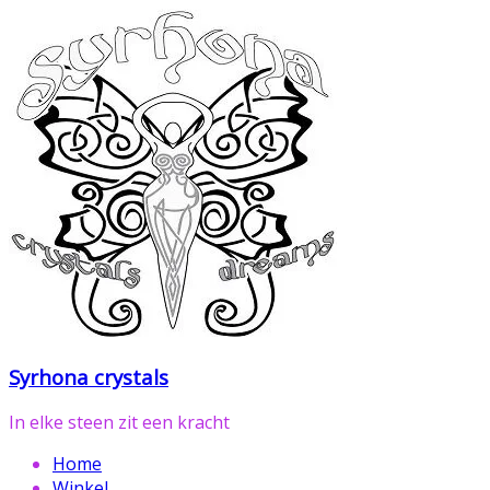
Ga
naar
de
inhoud
Syrhona crystals
In elke steen zit een kracht
Home
Winkel