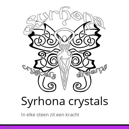
Ga
naar
de
inhoud
Syrhona crystals
In elke steen zit een kracht