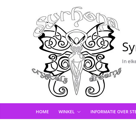
Ga
naar
de
inhoud
Sy
In elk
HOME
WINKEL
INFORMATIE OVER ST