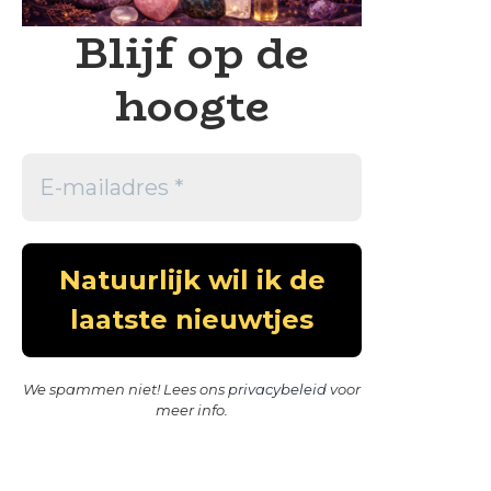
Blijf op de
hoogte
We spammen niet! Lees ons
privacybeleid
voor
meer info.