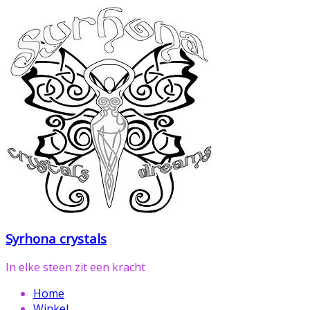
Ga
naar
de
inhoud
Syrhona crystals
In elke steen zit een kracht
Home
Winkel