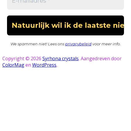
We spammen niet! Lees ons
privacybeleid
voor meer info.
Copyright © 2026
Syrhona crystals
. Aangedreven door
ColorMag
en
WordPress
.